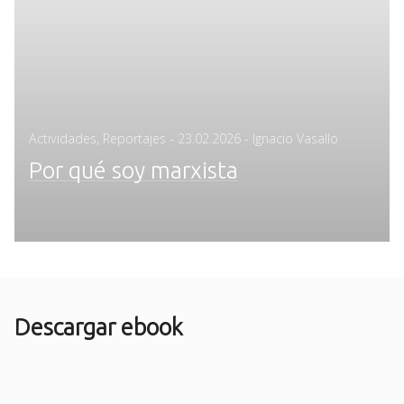
Posted
Actividades
,
Reportajes
-
23.02.2026
- Ignacio Vasallo
on
Por qué soy marxista
Descargar ebook