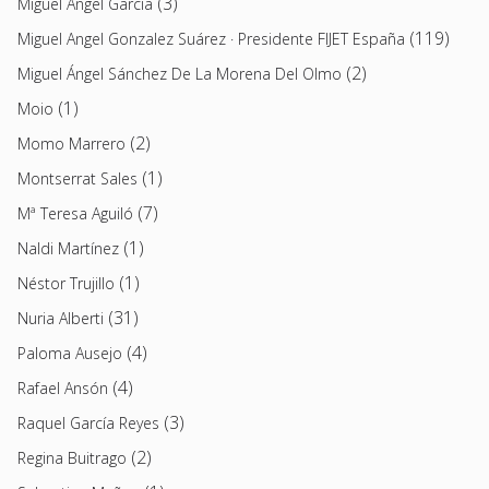
(3)
Miguel Ángel García
(119)
Miguel Angel Gonzalez Suárez · Presidente FIJET España
(2)
Miguel Ángel Sánchez De La Morena Del Olmo
(1)
Moio
(2)
Momo Marrero
(1)
Montserrat Sales
(7)
Mª Teresa Aguiló
(1)
Naldi Martínez
(1)
Néstor Trujillo
(31)
Nuria Alberti
(4)
Paloma Ausejo
(4)
Rafael Ansón
(3)
Raquel García Reyes
(2)
Regina Buitrago