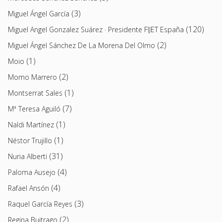
(3)
Miguel Ángel García
(120)
Miguel Angel Gonzalez Suárez · Presidente FIJET España
(2)
Miguel Ángel Sánchez De La Morena Del Olmo
(1)
Moio
(2)
Momo Marrero
(1)
Montserrat Sales
(7)
Mª Teresa Aguiló
(1)
Naldi Martínez
(1)
Néstor Trujillo
(31)
Nuria Alberti
(4)
Paloma Ausejo
(4)
Rafael Ansón
(3)
Raquel García Reyes
(2)
Regina Buitrago