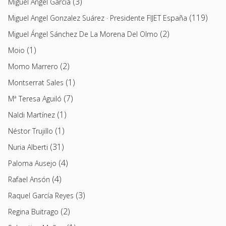
(3)
Miguel Ángel García
(119)
Miguel Angel Gonzalez Suárez · Presidente FIJET España
(2)
Miguel Ángel Sánchez De La Morena Del Olmo
(1)
Moio
(2)
Momo Marrero
(1)
Montserrat Sales
(7)
Mª Teresa Aguiló
(1)
Naldi Martínez
(1)
Néstor Trujillo
(31)
Nuria Alberti
(4)
Paloma Ausejo
(4)
Rafael Ansón
(3)
Raquel García Reyes
(2)
Regina Buitrago