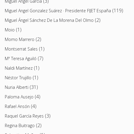
(3)
Miguel Ángel García
(119)
Miguel Angel Gonzalez Suárez · Presidente FIJET España
(2)
Miguel Ángel Sánchez De La Morena Del Olmo
(1)
Moio
(2)
Momo Marrero
(1)
Montserrat Sales
(7)
Mª Teresa Aguiló
(1)
Naldi Martínez
(1)
Néstor Trujillo
(31)
Nuria Alberti
(4)
Paloma Ausejo
(4)
Rafael Ansón
(3)
Raquel García Reyes
(2)
Regina Buitrago