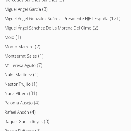
(3)
Miguel Ángel García
(121)
Miguel Angel Gonzalez Suárez · Presidente FIJET España
(2)
Miguel Ángel Sánchez De La Morena Del Olmo
(1)
Moio
(2)
Momo Marrero
(1)
Montserrat Sales
(7)
Mª Teresa Aguiló
(1)
Naldi Martínez
(1)
Néstor Trujillo
(31)
Nuria Alberti
(4)
Paloma Ausejo
(4)
Rafael Ansón
(3)
Raquel García Reyes
(2)
Regina Buitrago