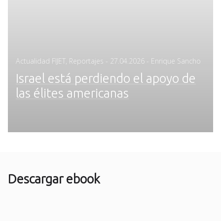
Posted
Actualidad FIJET
,
Reportajes
-
27.04.2026
- Enrique Sancho
on
Israel está perdiendo el apoyo de
las élites americanas
Descargar ebook