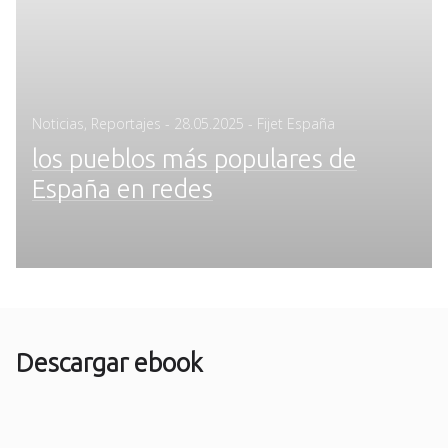
Posted
Noticias
,
Reportajes
-
28.05.2025
- Fijet España
on
los pueblos más populares de
España en redes
Descargar ebook