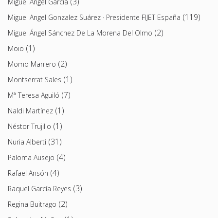
(3)
Miguel Ángel García
(119)
Miguel Angel Gonzalez Suárez · Presidente FIJET España
(2)
Miguel Ángel Sánchez De La Morena Del Olmo
(1)
Moio
(2)
Momo Marrero
(1)
Montserrat Sales
(7)
Mª Teresa Aguiló
(1)
Naldi Martínez
(1)
Néstor Trujillo
(31)
Nuria Alberti
(4)
Paloma Ausejo
(4)
Rafael Ansón
(3)
Raquel García Reyes
(2)
Regina Buitrago