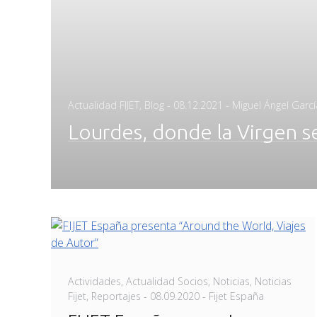
Posted
Actualidad FIJET
,
Blog
-
08.12.2021
- Miguel Ángel Garcí
on
Lourdes, donde la Virgen s
Actividades
,
Actualidad Socios
,
Noticias
,
Noticias
Posted
Fijet
,
Reportajes
-
08.09.2020
- Fijet España
on