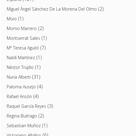
(2)
Miguel Ángel Sánchez De La Morena Del Olmo
(1)
Moio
(2)
Momo Marrero
(1)
Montserrat Sales
(7)
Mª Teresa Aguiló
(1)
Naldi Martínez
(1)
Néstor Trujillo
(31)
Nuria Alberti
(4)
Paloma Ausejo
(4)
Rafael Ansón
(3)
Raquel García Reyes
(2)
Regina Buitrago
(1)
Sebastian Muñoz
(6)
Victoriano Albillos