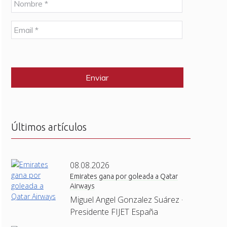
o
m
E
b
m
r
a
e
C
i
*
A
l
P
*
T
C
H
A
Últimos artículos
08.08.2026
Emirates gana por goleada a Qatar
Airways
Miguel Angel Gonzalez Suárez ·
Presidente FIJET España