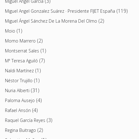
(3)
Miguel Ángel García
(119)
Miguel Angel Gonzalez Suárez · Presidente FIJET España
(2)
Miguel Ángel Sánchez De La Morena Del Olmo
(1)
Moio
(2)
Momo Marrero
(1)
Montserrat Sales
(7)
Mª Teresa Aguiló
(1)
Naldi Martínez
(1)
Néstor Trujillo
(31)
Nuria Alberti
(4)
Paloma Ausejo
(4)
Rafael Ansón
(3)
Raquel García Reyes
(2)
Regina Buitrago