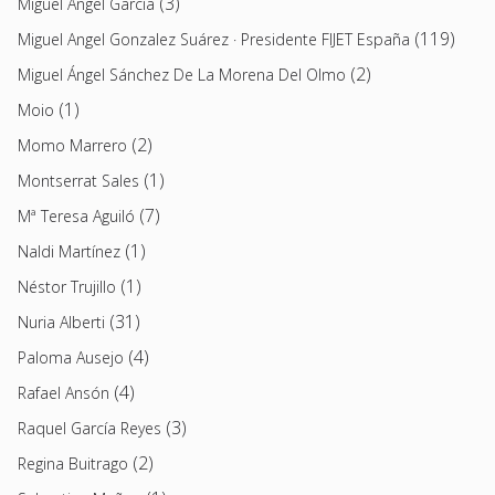
(3)
Miguel Ángel García
(119)
Miguel Angel Gonzalez Suárez · Presidente FIJET España
(2)
Miguel Ángel Sánchez De La Morena Del Olmo
(1)
Moio
(2)
Momo Marrero
(1)
Montserrat Sales
(7)
Mª Teresa Aguiló
(1)
Naldi Martínez
(1)
Néstor Trujillo
(31)
Nuria Alberti
(4)
Paloma Ausejo
(4)
Rafael Ansón
(3)
Raquel García Reyes
(2)
Regina Buitrago