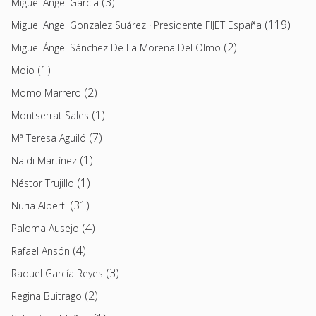
(3)
Miguel Ángel García
(119)
Miguel Angel Gonzalez Suárez · Presidente FIJET España
(2)
Miguel Ángel Sánchez De La Morena Del Olmo
(1)
Moio
(2)
Momo Marrero
(1)
Montserrat Sales
(7)
Mª Teresa Aguiló
(1)
Naldi Martínez
(1)
Néstor Trujillo
(31)
Nuria Alberti
(4)
Paloma Ausejo
(4)
Rafael Ansón
(3)
Raquel García Reyes
(2)
Regina Buitrago