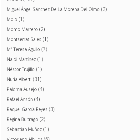
(2)
Miguel Ángel Sánchez De La Morena Del Olmo
(1)
Moio
(2)
Momo Marrero
(1)
Montserrat Sales
(7)
Mª Teresa Aguiló
(1)
Naldi Martínez
(1)
Néstor Trujillo
(31)
Nuria Alberti
(4)
Paloma Ausejo
(4)
Rafael Ansón
(3)
Raquel García Reyes
(2)
Regina Buitrago
(1)
Sebastian Muñoz
(6)
Victoriano Albillos