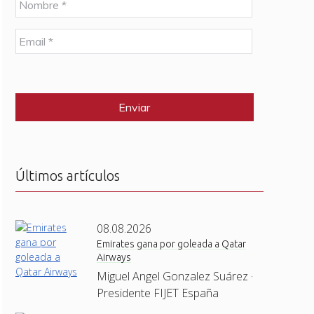
o
m
E
b
m
r
a
e
C
i
*
A
l
P
*
T
C
H
A
Últimos artículos
08.08.2026
Emirates gana por goleada a Qatar
Airways
Miguel Angel Gonzalez Suárez ·
Presidente FIJET España