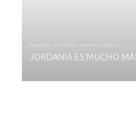
Posted
Reportajes
-
01.09.2025
- Carmen Cespedosa
on
JORDANIA ES MUCHO MÁ