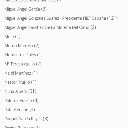
(3)
Miguel Ángel García
(121)
Miguel Angel Gonzalez Suárez · Presidente FIJET España
(2)
Miguel Ángel Sánchez De La Morena Del Olmo
(1)
Moio
(2)
Momo Marrero
(1)
Montserrat Sales
(7)
Mª Teresa Aguiló
(1)
Naldi Martínez
(1)
Néstor Trujillo
(31)
Nuria Alberti
(4)
Paloma Ausejo
(4)
Rafael Ansón
(3)
Raquel García Reyes
(2)
Regina Buitrago