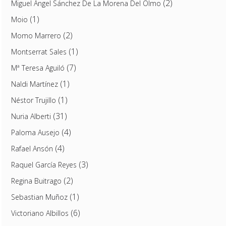
(2)
Miguel Ángel Sánchez De La Morena Del Olmo
(1)
Moio
(2)
Momo Marrero
(1)
Montserrat Sales
(7)
Mª Teresa Aguiló
(1)
Naldi Martínez
(1)
Néstor Trujillo
(31)
Nuria Alberti
(4)
Paloma Ausejo
(4)
Rafael Ansón
(3)
Raquel García Reyes
(2)
Regina Buitrago
(1)
Sebastian Muñoz
(6)
Victoriano Albillos