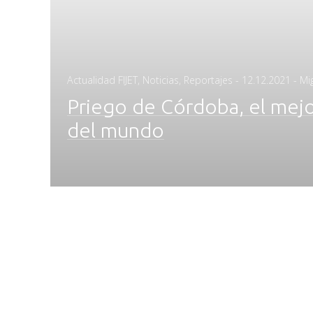
Posted
Actualidad FIJET
,
Noticias
,
Reportajes
-
12.12.2021
- Mi
on
Priego de Córdoba, el mejor
del mundo