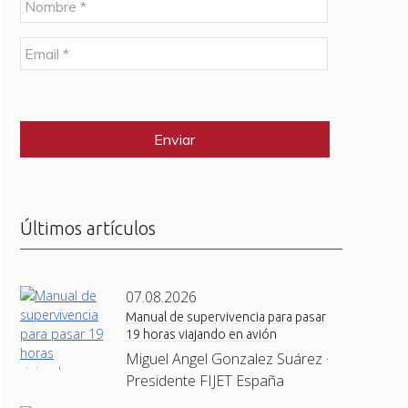
o
m
E
b
m
r
a
e
C
i
*
A
l
P
*
T
C
H
A
Últimos artículos
07.08.2026
Manual de supervivencia para pasar
19 horas viajando en avión
Miguel Angel Gonzalez Suárez ·
Presidente FIJET España