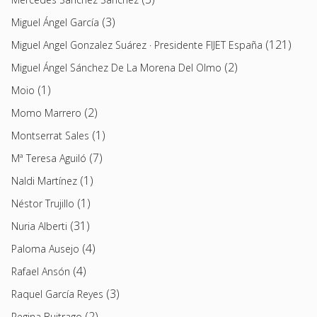
(3)
Miguel Ángel García
(121)
Miguel Angel Gonzalez Suárez · Presidente FIJET España
(2)
Miguel Ángel Sánchez De La Morena Del Olmo
(1)
Moio
(2)
Momo Marrero
(1)
Montserrat Sales
(7)
Mª Teresa Aguiló
(1)
Naldi Martínez
(1)
Néstor Trujillo
(31)
Nuria Alberti
(4)
Paloma Ausejo
(4)
Rafael Ansón
(3)
Raquel García Reyes
(2)
Regina Buitrago