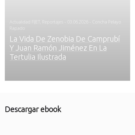
Posted
Actualidad FIJET
,
Reportajes
-
03.06.2026
- Concha Pelayo
on
Rapado
La Vida De Zenobia De Camprubí
Y Juan Ramón Jiménez En La
Tertulia Ilustrada
Descargar ebook