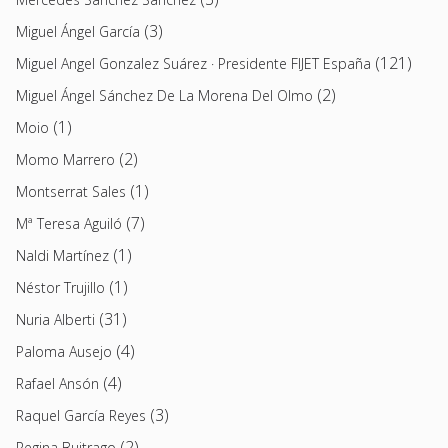
(3)
Miguel Ángel García
(121)
Miguel Angel Gonzalez Suárez · Presidente FIJET España
(2)
Miguel Ángel Sánchez De La Morena Del Olmo
(1)
Moio
(2)
Momo Marrero
(1)
Montserrat Sales
(7)
Mª Teresa Aguiló
(1)
Naldi Martínez
(1)
Néstor Trujillo
(31)
Nuria Alberti
(4)
Paloma Ausejo
(4)
Rafael Ansón
(3)
Raquel García Reyes
(2)
Regina Buitrago