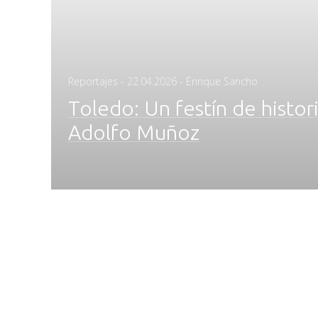
Posted
Reportajes
-
22.04.2026
- Enrique Sancho
on
Toledo: Un festín de histor
Adolfo Muñoz