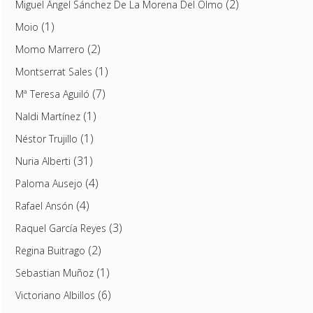
(2)
Miguel Ángel Sánchez De La Morena Del Olmo
(1)
Moio
(2)
Momo Marrero
(1)
Montserrat Sales
(7)
Mª Teresa Aguiló
(1)
Naldi Martínez
(1)
Néstor Trujillo
(31)
Nuria Alberti
(4)
Paloma Ausejo
(4)
Rafael Ansón
(3)
Raquel García Reyes
(2)
Regina Buitrago
(1)
Sebastian Muñoz
(6)
Victoriano Albillos