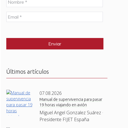
o
m
E
b
m
r
a
e
C
i
*
A
l
P
*
T
C
H
A
Últimos artículos
07.08.2026
Manual de supervivencia para pasar
19 horas viajando en avión
Miguel Angel Gonzalez Suárez ·
Presidente FIJET España