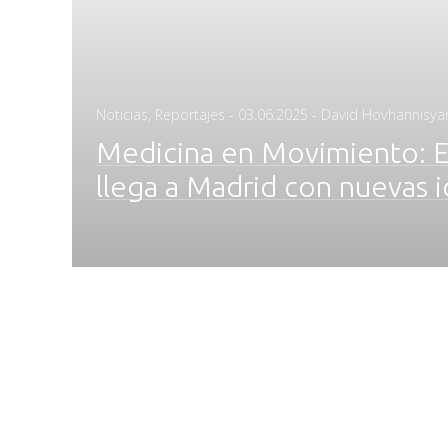
Posted
Noticias
,
Reportajes
-
03.06.2025
- David Hovhannisya
on
Medicina en Movimiento: 
llega a Madrid con nuevas 