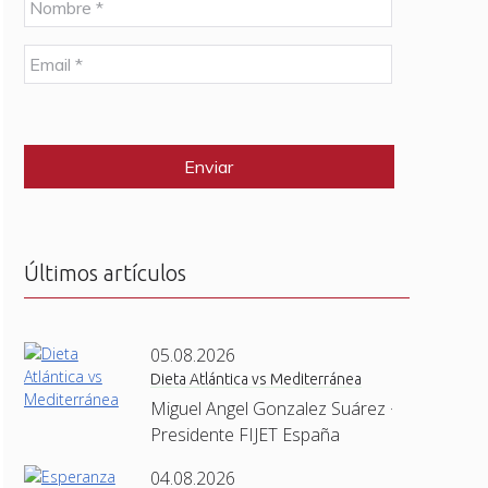
o
m
E
b
m
r
a
e
C
i
*
A
l
P
*
T
C
H
A
Últimos artículos
05.08.2026
Dieta Atlántica vs Mediterránea
Miguel Angel Gonzalez Suárez ·
Presidente FIJET España
04.08.2026