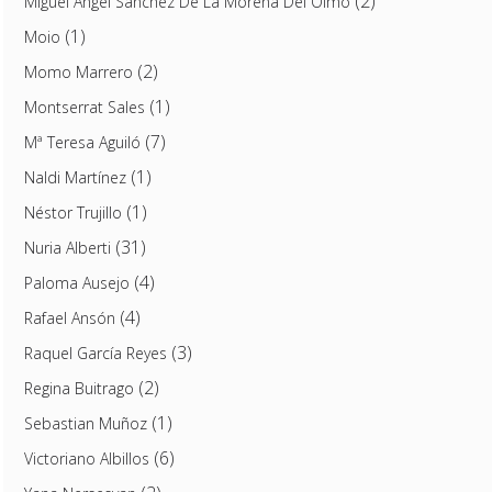
(2)
Miguel Ángel Sánchez De La Morena Del Olmo
(1)
Moio
(2)
Momo Marrero
(1)
Montserrat Sales
(7)
Mª Teresa Aguiló
(1)
Naldi Martínez
(1)
Néstor Trujillo
(31)
Nuria Alberti
(4)
Paloma Ausejo
(4)
Rafael Ansón
(3)
Raquel García Reyes
(2)
Regina Buitrago
(1)
Sebastian Muñoz
(6)
Victoriano Albillos