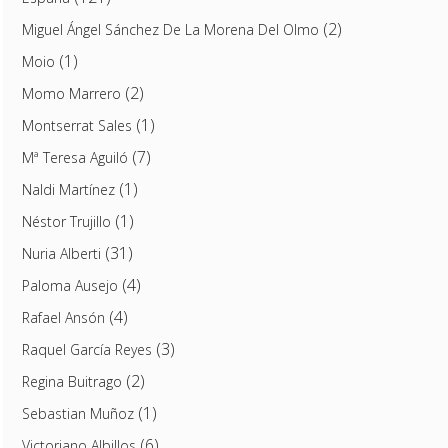
(2)
Miguel Ángel Sánchez De La Morena Del Olmo
(1)
Moio
(2)
Momo Marrero
(1)
Montserrat Sales
(7)
Mª Teresa Aguiló
(1)
Naldi Martínez
(1)
Néstor Trujillo
(31)
Nuria Alberti
(4)
Paloma Ausejo
(4)
Rafael Ansón
(3)
Raquel García Reyes
(2)
Regina Buitrago
(1)
Sebastian Muñoz
(6)
Victoriano Albillos