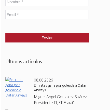
o
m
E
b
m
r
a
e
C
i
*
A
l
P
*
T
C
H
A
Últimos artículos
08.08.2026
Emirates gana por goleada a Qatar
Airways
Miguel Angel Gonzalez Suárez ·
Presidente FIJET España