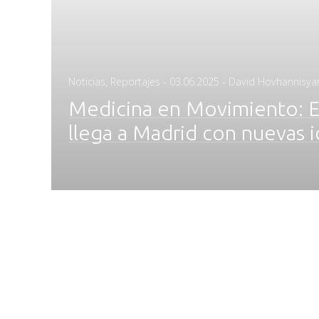
Posted
Noticias
,
Reportajes
-
03.06.2025
- David Hovhannisya
on
Medicina en Movimiento: 
llega a Madrid con nuevas 