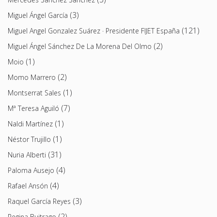
(3)
Miguel Ángel García
(121)
Miguel Angel Gonzalez Suárez · Presidente FIJET España
(2)
Miguel Ángel Sánchez De La Morena Del Olmo
(1)
Moio
(2)
Momo Marrero
(1)
Montserrat Sales
(7)
Mª Teresa Aguiló
(1)
Naldi Martínez
(1)
Néstor Trujillo
(31)
Nuria Alberti
(4)
Paloma Ausejo
(4)
Rafael Ansón
(3)
Raquel García Reyes
(2)
Regina Buitrago