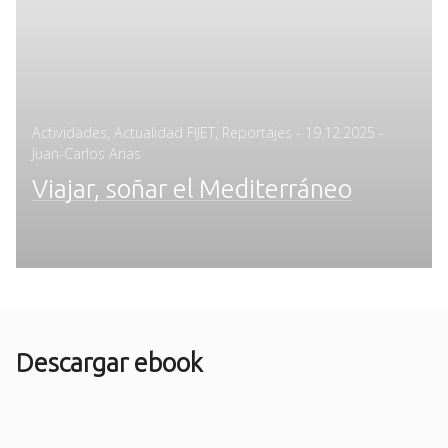
Posted
Actividades
,
Actualidad FIJET
,
Reportajes
-
19.12.2025
-
on
Juan-Carlos Arias
Viajar, soñar el Mediterráneo
Descargar ebook