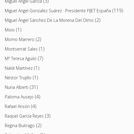
(3)
Miguel Ángel García
(119)
Miguel Angel Gonzalez Suárez · Presidente FIJET España
(2)
Miguel Ángel Sánchez De La Morena Del Olmo
(1)
Moio
(2)
Momo Marrero
(1)
Montserrat Sales
(7)
Mª Teresa Aguiló
(1)
Naldi Martínez
(1)
Néstor Trujillo
(31)
Nuria Alberti
(4)
Paloma Ausejo
(4)
Rafael Ansón
(3)
Raquel García Reyes
(2)
Regina Buitrago