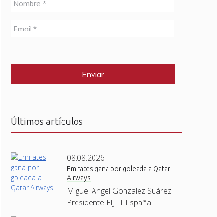
o
m
E
b
m
r
a
e
C
i
*
A
l
P
*
T
C
H
A
Últimos artículos
08.08.2026
Emirates gana por goleada a Qatar
Airways
Miguel Angel Gonzalez Suárez ·
Presidente FIJET España