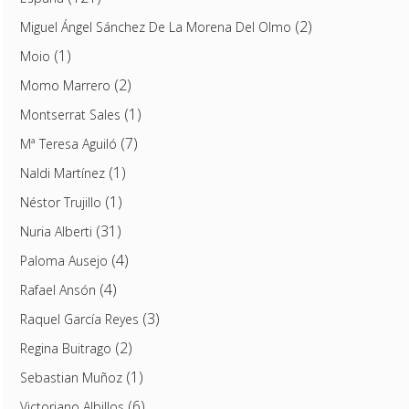
(2)
Miguel Ángel Sánchez De La Morena Del Olmo
(1)
Moio
(2)
Momo Marrero
(1)
Montserrat Sales
(7)
Mª Teresa Aguiló
(1)
Naldi Martínez
(1)
Néstor Trujillo
(31)
Nuria Alberti
(4)
Paloma Ausejo
(4)
Rafael Ansón
(3)
Raquel García Reyes
(2)
Regina Buitrago
(1)
Sebastian Muñoz
(6)
Victoriano Albillos