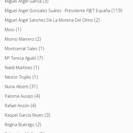
(3)
Miguel Ángel García
(119)
Miguel Angel Gonzalez Suárez · Presidente FIJET España
(2)
Miguel Ángel Sánchez De La Morena Del Olmo
(1)
Moio
(2)
Momo Marrero
(1)
Montserrat Sales
(7)
Mª Teresa Aguiló
(1)
Naldi Martínez
(1)
Néstor Trujillo
(31)
Nuria Alberti
(4)
Paloma Ausejo
(4)
Rafael Ansón
(3)
Raquel García Reyes
(2)
Regina Buitrago