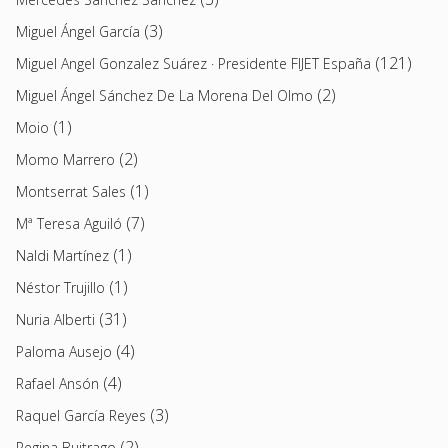
(3)
Miguel Ángel García
(121)
Miguel Angel Gonzalez Suárez · Presidente FIJET España
(2)
Miguel Ángel Sánchez De La Morena Del Olmo
(1)
Moio
(2)
Momo Marrero
(1)
Montserrat Sales
(7)
Mª Teresa Aguiló
(1)
Naldi Martínez
(1)
Néstor Trujillo
(31)
Nuria Alberti
(4)
Paloma Ausejo
(4)
Rafael Ansón
(3)
Raquel García Reyes
(2)
Regina Buitrago