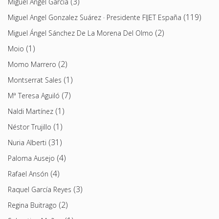
(3)
Miguel Ángel García
(119)
Miguel Angel Gonzalez Suárez · Presidente FIJET España
(2)
Miguel Ángel Sánchez De La Morena Del Olmo
(1)
Moio
(2)
Momo Marrero
(1)
Montserrat Sales
(7)
Mª Teresa Aguiló
(1)
Naldi Martínez
(1)
Néstor Trujillo
(31)
Nuria Alberti
(4)
Paloma Ausejo
(4)
Rafael Ansón
(3)
Raquel García Reyes
(2)
Regina Buitrago