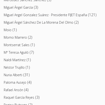
(3)
Miguel Ángel García
(121)
Miguel Angel Gonzalez Suárez · Presidente FIJET España
(2)
Miguel Ángel Sánchez De La Morena Del Olmo
(1)
Moio
(2)
Momo Marrero
(1)
Montserrat Sales
(7)
Mª Teresa Aguiló
(1)
Naldi Martínez
(1)
Néstor Trujillo
(31)
Nuria Alberti
(4)
Paloma Ausejo
(4)
Rafael Ansón
(3)
Raquel García Reyes
(2)
Regina Buitrago