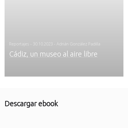
Posted
Reportajes
-
30.10.2023
- Adrián González Padilla
on
Cádiz, un museo al aire libre
Descargar ebook