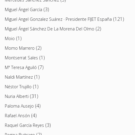
(3)
Miguel Ángel García
(121)
Miguel Angel Gonzalez Suárez · Presidente FIJET España
(2)
Miguel Ángel Sánchez De La Morena Del Olmo
(1)
Moio
(2)
Momo Marrero
(1)
Montserrat Sales
(7)
Mª Teresa Aguiló
(1)
Naldi Martínez
(1)
Néstor Trujillo
(31)
Nuria Alberti
(4)
Paloma Ausejo
(4)
Rafael Ansón
(3)
Raquel García Reyes
(2)
Regina Buitrago