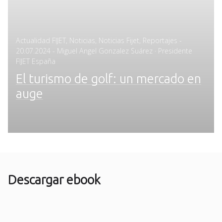
Posted
Actualidad FIJET
,
Noticias
,
Noticias Fijet
,
Reportajes
-
on
20.07.2024
- Miguel Angel Gonzalez Suárez · Presidente
FIJET España
El turismo de golf: un mercado en
auge
Descargar ebook