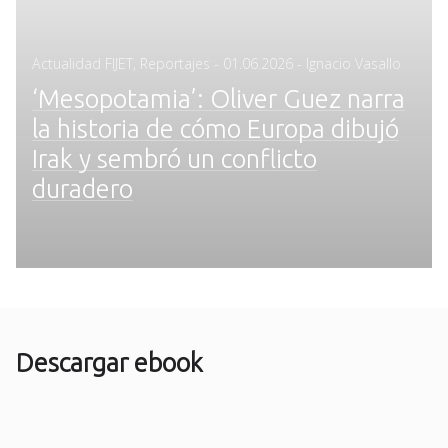
Posted
Actualidad FIJET
,
Reportajes
-
01.06.2026
- Ignacio Vasallo
on
‘Mesopotamia’: Oliver Guez narra
la historia de cómo Europa dibujó
Irak y sembró un conflicto
duradero
Descargar ebook