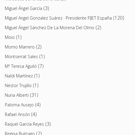
(3)
Miguel Ángel García
(120)
Miguel Angel Gonzalez Suárez · Presidente FIJET España
(2)
Miguel Ángel Sánchez De La Morena Del Olmo
(1)
Moio
(2)
Momo Marrero
(1)
Montserrat Sales
(7)
Mª Teresa Aguiló
(1)
Naldi Martínez
(1)
Néstor Trujillo
(31)
Nuria Alberti
(4)
Paloma Ausejo
(4)
Rafael Ansón
(3)
Raquel García Reyes
(2)
Regina Buitrago