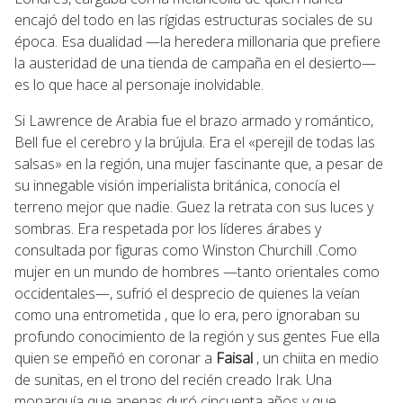
encajó del todo en las rígidas estructuras sociales de su
época. Esa dualidad —la heredera millonaria que prefiere
la austeridad de una tienda de campaña en el desierto—
es lo que hace al personaje inolvidable.
Si Lawrence de Arabia fue el brazo armado y romántico,
Bell fue el cerebro y la brújula. Era el «perejil de todas las
salsas» en la región, una mujer fascinante que, a pesar de
su innegable visión imperialista británica, conocía el
terreno mejor que nadie. Guez la retrata con sus luces y
sombras. Era respetada por los líderes árabes y
consultada por figuras como Winston Churchill .Como
mujer en un mundo de hombres —tanto orientales como
occidentales—, sufrió el desprecio de quienes la veían
como una entrometida , que lo era, pero ignoraban su
profundo conocimiento de la región y sus gentes Fue ella
quien se empeñó en coronar a
Faisal
, un chiita en medio
de sunitas, en el trono del recién creado Irak. Una
monarquía que apenas duró cincuenta años y que