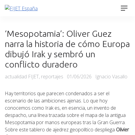
Skip
Men
to
content
‘Mesopotamia’: Oliver Guez
narra la historia de cómo Europa
dibujó Irak y sembró un
conflicto duradero
Categories
Posted
actualidad FIJET
,
reportajes
01/06/2026
Ignacio Vasallo
on
Hay territorios que parecen condenados a ser el
escenario de las ambiciones ajenas. Lo que hoy
conocemos como Irak es, en esencia, un invento de
despacho, una línea trazada sobre el mapa de la antigua
Mesopotamia por manos europeas tras la Gran Guerra.
Sobre este tablero de ajedrez geopolítico despliega
Olivier