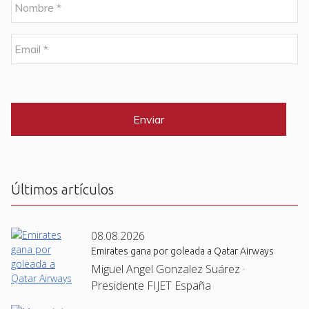
o
m
b
E
r
m
e
a
i
C
*
l
A
P
*
T
C
H
A
Últimos artículos
08.08.2026
Emirates gana por goleada a Qatar Airways
Miguel Angel Gonzalez Suárez ·
Presidente FIJET España