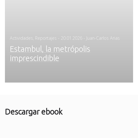
Posted
Actividades
,
Reportajes
-
20.01.2026
- Juan-Carlos Arias
on
Estambul, la metrópolis
imprescindible
Descargar ebook