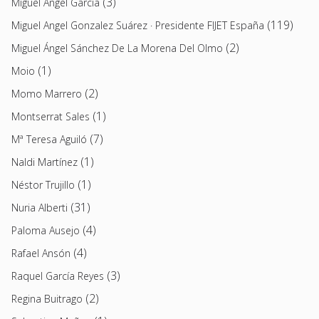
(3)
Miguel Ángel García
(119)
Miguel Angel Gonzalez Suárez · Presidente FIJET España
(2)
Miguel Ángel Sánchez De La Morena Del Olmo
(1)
Moio
(2)
Momo Marrero
(1)
Montserrat Sales
(7)
Mª Teresa Aguiló
(1)
Naldi Martínez
(1)
Néstor Trujillo
(31)
Nuria Alberti
(4)
Paloma Ausejo
(4)
Rafael Ansón
(3)
Raquel García Reyes
(2)
Regina Buitrago