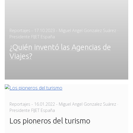
Posted
Reportajes
-
17.10.2023
- Miguel Angel Gonzalez Suárez ·
on
Presidente FIJET España
¿Quién inventó las Agencias de
Viajes?
Posted
Reportajes
-
16.01.2022
- Miguel Angel Gonzalez Suárez ·
on
Presidente FIJET España
Los pioneros del turismo