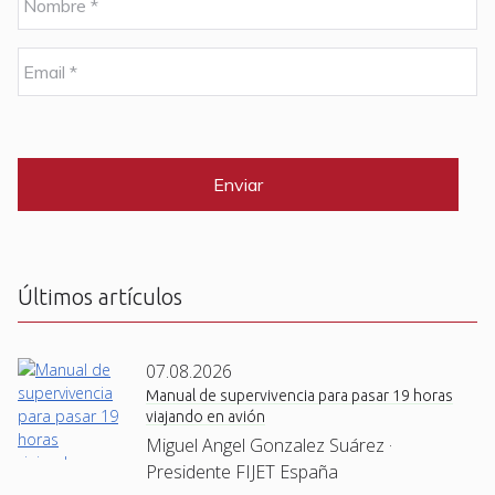
o
m
b
E
r
m
e
a
i
C
*
l
A
P
*
T
C
H
A
Últimos artículos
07.08.2026
Manual de supervivencia para pasar 19 horas
viajando en avión
Miguel Angel Gonzalez Suárez ·
Presidente FIJET España