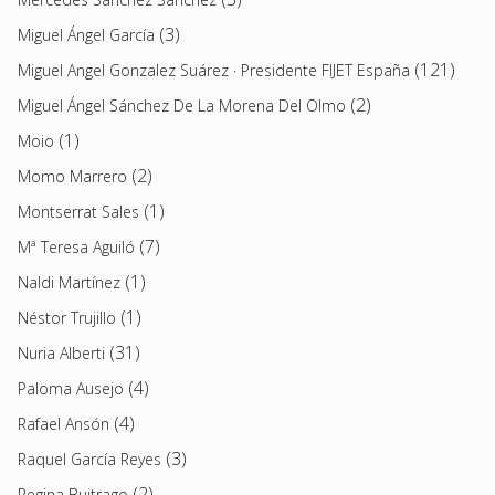
(3)
Miguel Ángel García
(121)
Miguel Angel Gonzalez Suárez · Presidente FIJET España
(2)
Miguel Ángel Sánchez De La Morena Del Olmo
(1)
Moio
(2)
Momo Marrero
(1)
Montserrat Sales
(7)
Mª Teresa Aguiló
(1)
Naldi Martínez
(1)
Néstor Trujillo
(31)
Nuria Alberti
(4)
Paloma Ausejo
(4)
Rafael Ansón
(3)
Raquel García Reyes
(2)
Regina Buitrago