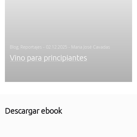
Posted
Blog
,
Reportajes
-
02.12.2025
- Maria José Cavadas
on
Vino para principiantes
Descargar ebook