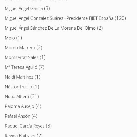
(3)
Miguel Ángel García
(120)
Miguel Angel Gonzalez Suárez · Presidente FIJET España
(2)
Miguel Ángel Sánchez De La Morena Del Olmo
(1)
Moio
(2)
Momo Marrero
(1)
Montserrat Sales
(7)
Mª Teresa Aguiló
(1)
Naldi Martínez
(1)
Néstor Trujillo
(31)
Nuria Alberti
(4)
Paloma Ausejo
(4)
Rafael Ansón
(3)
Raquel García Reyes
(2)
Regina Buitrago