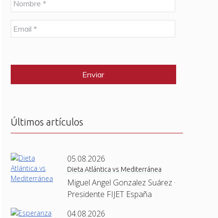
o
m
E
b
m
r
a
e
C
i
*
A
l
P
*
T
C
H
A
Últimos artículos
05.08.2026
Dieta Atlántica vs Mediterránea
Miguel Angel Gonzalez Suárez ·
Presidente FIJET España
04.08.2026