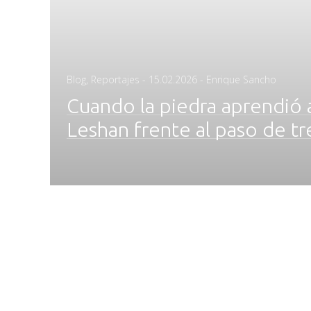
Posted
Blog
,
Reportajes
-
15.02.2026
- Enrique Sancho
on
Cuando la piedra aprendió a
Leshan frente al paso de tr