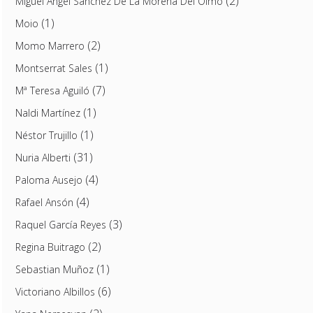
(2)
Miguel Ángel Sánchez De La Morena Del Olmo
(1)
Moio
(2)
Momo Marrero
(1)
Montserrat Sales
(7)
Mª Teresa Aguiló
(1)
Naldi Martínez
(1)
Néstor Trujillo
(31)
Nuria Alberti
(4)
Paloma Ausejo
(4)
Rafael Ansón
(3)
Raquel García Reyes
(2)
Regina Buitrago
(1)
Sebastian Muñoz
(6)
Victoriano Albillos