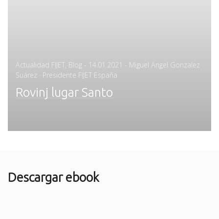
Posted
Actualidad FIJET
,
Blog
-
14.01.2021
- Miguel Angel Gonzalez
on
Suárez · Presidente FIJET España
Rovinj lugar Santo
Descargar ebook