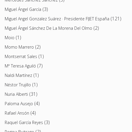
(3)
Miguel Ángel García
(121)
Miguel Angel Gonzalez Suárez · Presidente FIJET España
(2)
Miguel Ángel Sánchez De La Morena Del Olmo
(1)
Moio
(2)
Momo Marrero
(1)
Montserrat Sales
(7)
Mª Teresa Aguiló
(1)
Naldi Martínez
(1)
Néstor Trujillo
(31)
Nuria Alberti
(4)
Paloma Ausejo
(4)
Rafael Ansón
(3)
Raquel García Reyes
(2)
Regina Buitrago