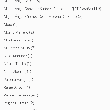
(3)
Miguel Ángel García
(119)
Miguel Angel Gonzalez Suárez · Presidente FIJET España
(2)
Miguel Ángel Sánchez De La Morena Del Olmo
(1)
Moio
(2)
Momo Marrero
(1)
Montserrat Sales
(7)
Mª Teresa Aguiló
(1)
Naldi Martínez
(1)
Néstor Trujillo
(31)
Nuria Alberti
(4)
Paloma Ausejo
(4)
Rafael Ansón
(3)
Raquel García Reyes
(2)
Regina Buitrago