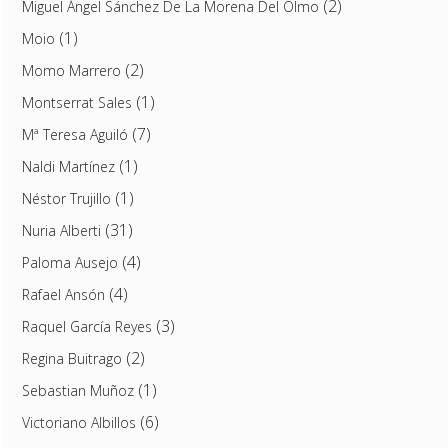
(2)
Miguel Ángel Sánchez De La Morena Del Olmo
(1)
Moio
(2)
Momo Marrero
(1)
Montserrat Sales
(7)
Mª Teresa Aguiló
(1)
Naldi Martínez
(1)
Néstor Trujillo
(31)
Nuria Alberti
(4)
Paloma Ausejo
(4)
Rafael Ansón
(3)
Raquel García Reyes
(2)
Regina Buitrago
(1)
Sebastian Muñoz
(6)
Victoriano Albillos