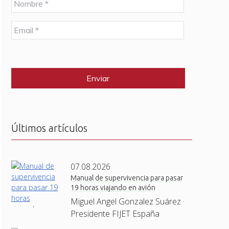
o
m
E
b
m
r
a
e
C
i
*
A
l
P
*
T
C
H
A
Últimos artículos
07.08.2026
Manual de supervivencia para pasar
19 horas viajando en avión
Miguel Angel Gonzalez Suárez ·
Presidente FIJET España