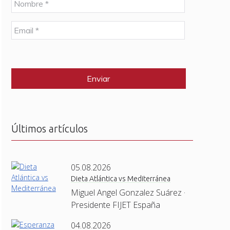
o
m
E
b
m
r
a
e
C
i
*
A
l
P
*
T
C
H
A
Últimos artículos
05.08.2026
Dieta Atlántica vs Mediterránea
Miguel Angel Gonzalez Suárez ·
Presidente FIJET España
04.08.2026