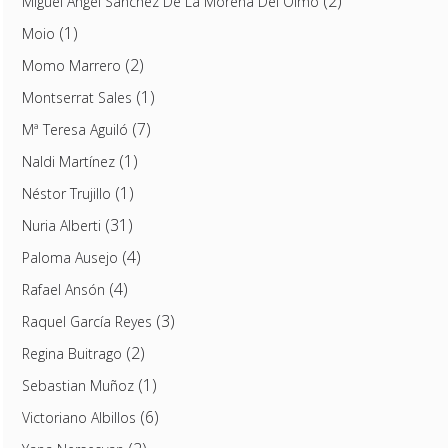
(2)
Miguel Ángel Sánchez De La Morena Del Olmo
(1)
Moio
(2)
Momo Marrero
(1)
Montserrat Sales
(7)
Mª Teresa Aguiló
(1)
Naldi Martínez
(1)
Néstor Trujillo
(31)
Nuria Alberti
(4)
Paloma Ausejo
(4)
Rafael Ansón
(3)
Raquel García Reyes
(2)
Regina Buitrago
(1)
Sebastian Muñoz
(6)
Victoriano Albillos