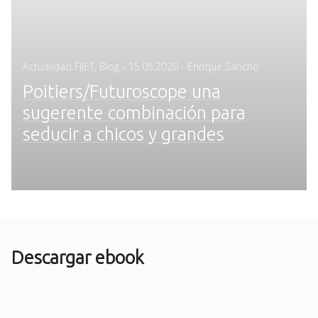
Posted
Actualidad FIJET
,
Blog
-
15.05.2020
- Enrique Sancho
on
Poitiers/Futuroscope una
sugerente combinación para
seducir a chicos y grandes
Descargar ebook