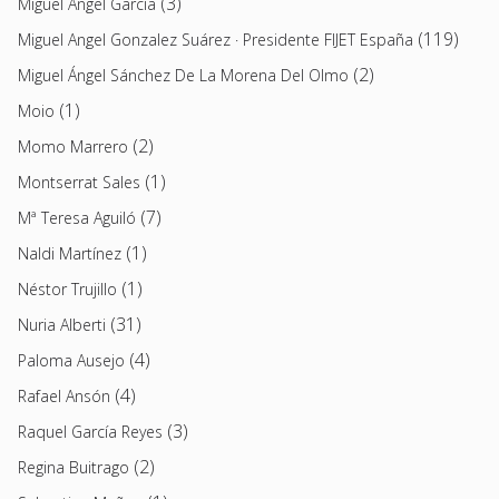
(3)
Miguel Ángel García
(119)
Miguel Angel Gonzalez Suárez · Presidente FIJET España
(2)
Miguel Ángel Sánchez De La Morena Del Olmo
(1)
Moio
(2)
Momo Marrero
(1)
Montserrat Sales
(7)
Mª Teresa Aguiló
(1)
Naldi Martínez
(1)
Néstor Trujillo
(31)
Nuria Alberti
(4)
Paloma Ausejo
(4)
Rafael Ansón
(3)
Raquel García Reyes
(2)
Regina Buitrago