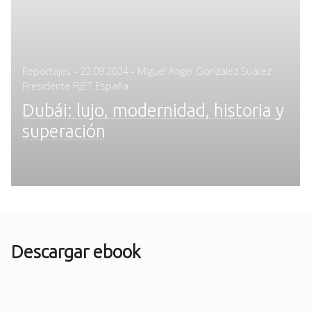
Posted
Reportajes
-
22.09.2024
- Miguel Angel Gonzalez Suárez ·
on
Presidente FIJET España
Dubái: lujo, modernidad, historia y
superación
Descargar ebook