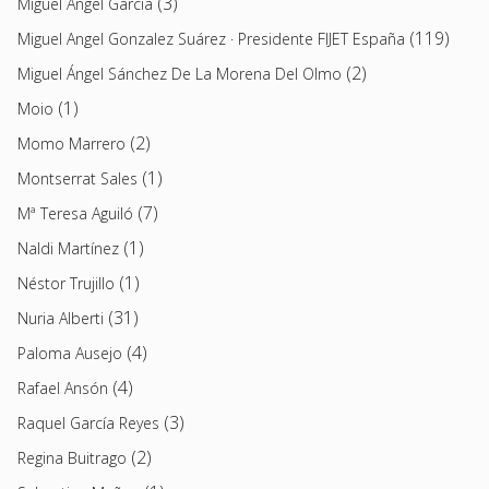
(3)
Miguel Ángel García
(119)
Miguel Angel Gonzalez Suárez · Presidente FIJET España
(2)
Miguel Ángel Sánchez De La Morena Del Olmo
(1)
Moio
(2)
Momo Marrero
(1)
Montserrat Sales
(7)
Mª Teresa Aguiló
(1)
Naldi Martínez
(1)
Néstor Trujillo
(31)
Nuria Alberti
(4)
Paloma Ausejo
(4)
Rafael Ansón
(3)
Raquel García Reyes
(2)
Regina Buitrago