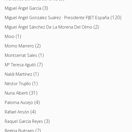
(3)
Miguel Ángel García
(120)
Miguel Angel Gonzalez Suárez · Presidente FIJET España
(2)
Miguel Ángel Sánchez De La Morena Del Olmo
(1)
Moio
(2)
Momo Marrero
(1)
Montserrat Sales
(7)
Mª Teresa Aguiló
(1)
Naldi Martínez
(1)
Néstor Trujillo
(31)
Nuria Alberti
(4)
Paloma Ausejo
(4)
Rafael Ansón
(3)
Raquel García Reyes
(2)
Regina Buitrago