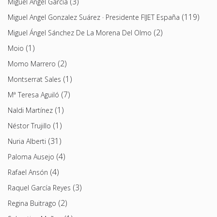
(3)
Miguel Ángel García
(119)
Miguel Angel Gonzalez Suárez · Presidente FIJET España
(2)
Miguel Ángel Sánchez De La Morena Del Olmo
(1)
Moio
(2)
Momo Marrero
(1)
Montserrat Sales
(7)
Mª Teresa Aguiló
(1)
Naldi Martínez
(1)
Néstor Trujillo
(31)
Nuria Alberti
(4)
Paloma Ausejo
(4)
Rafael Ansón
(3)
Raquel García Reyes
(2)
Regina Buitrago