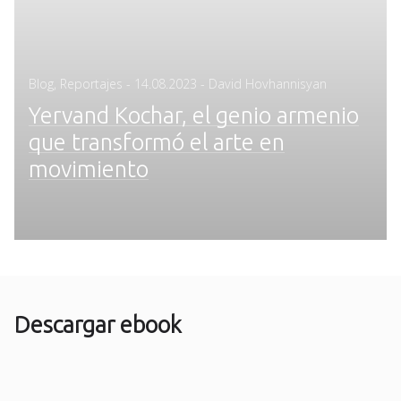
Posted
Blog
,
Reportajes
-
14.08.2023
- David Hovhannisyan
on
Yervand Kochar, el genio armenio
que transformó el arte en
movimiento
Descargar ebook