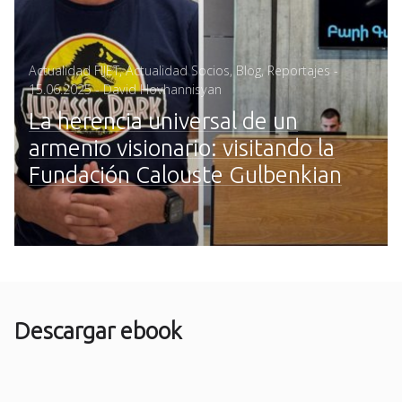
Posted
Actualidad FIJET
,
Actualidad Socios
,
Blog
,
Reportajes
-
on
15.06.2025
- David Hovhannisyan
La herencia universal de un
armenio visionario: visitando la
Fundación Calouste Gulbenkian
Descargar ebook