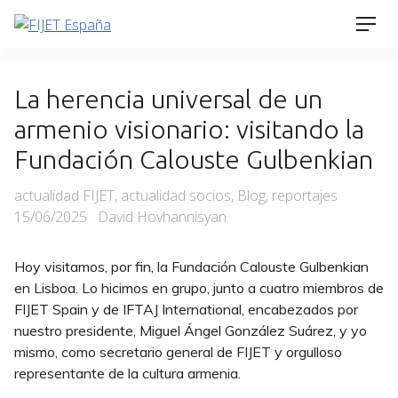
Skip
Men
to
content
La herencia universal de un
armenio visionario: visitando la
Fundación Calouste Gulbenkian
Categories
Posted
actualidad FIJET
,
actualidad socios
,
Blog
,
reportajes
on
15/06/2025
David Hovhannisyan
Hoy visitamos, por fin, la Fundación Calouste Gulbenkian
en Lisboa. Lo hicimos en grupo, junto a cuatro miembros de
FIJET Spain y de IFTAJ International, encabezados por
nuestro presidente, Miguel Ángel González Suárez, y yo
mismo, como secretario general de FIJET y orgulloso
representante de la cultura armenia.