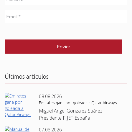
o
m
b
E
r
m
e
a
i
C
*
l
A
P
*
T
C
H
A
Últimos artículos
08.08.2026
Emirates gana por goleada a Qatar Airways
Miguel Angel Gonzalez Suárez ·
Presidente FIJET España
07.08.2026