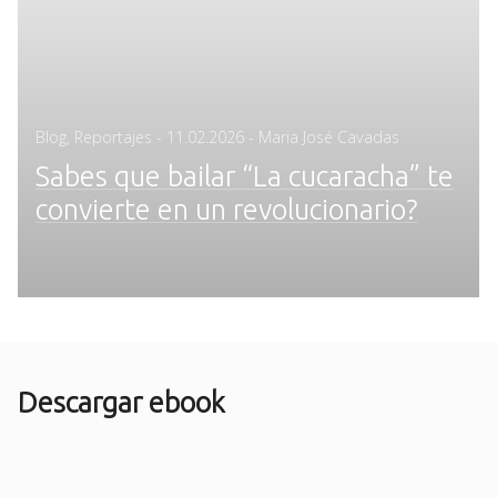
Posted
Blog
,
Reportajes
-
11.02.2026
- Maria José Cavadas
on
Sabes que bailar “La cucaracha” te
convierte en un revolucionario?
Descargar ebook