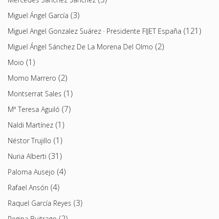
(3)
Miguel Ángel García
(121)
Miguel Angel Gonzalez Suárez · Presidente FIJET España
(2)
Miguel Ángel Sánchez De La Morena Del Olmo
(1)
Moio
(2)
Momo Marrero
(1)
Montserrat Sales
(7)
Mª Teresa Aguiló
(1)
Naldi Martínez
(1)
Néstor Trujillo
(31)
Nuria Alberti
(4)
Paloma Ausejo
(4)
Rafael Ansón
(3)
Raquel García Reyes
(2)
Regina Buitrago