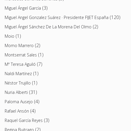
(3)
Miguel Ángel García
(120)
Miguel Angel Gonzalez Suárez · Presidente FIJET España
(2)
Miguel Ángel Sánchez De La Morena Del Olmo
(1)
Moio
(2)
Momo Marrero
(1)
Montserrat Sales
(7)
Mª Teresa Aguiló
(1)
Naldi Martínez
(1)
Néstor Trujillo
(31)
Nuria Alberti
(4)
Paloma Ausejo
(4)
Rafael Ansón
(3)
Raquel García Reyes
(2)
Regina Buitrago