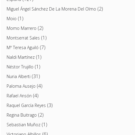
(2)
Miguel Ángel Sánchez De La Morena Del Olmo
(1)
Moio
(2)
Momo Marrero
(1)
Montserrat Sales
(7)
Mª Teresa Aguiló
(1)
Naldi Martínez
(1)
Néstor Trujillo
(31)
Nuria Alberti
(4)
Paloma Ausejo
(4)
Rafael Ansón
(3)
Raquel García Reyes
(2)
Regina Buitrago
(1)
Sebastian Muñoz
(6)
Victoriano Albillos