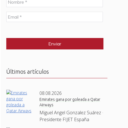
o
m
E
b
m
r
a
e
C
i
*
A
l
P
*
T
C
H
A
Últimos artículos
08.08.2026
Emirates gana por goleada a Qatar
Airways
Miguel Angel Gonzalez Suárez ·
Presidente FIJET España