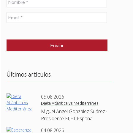
o
m
E
b
m
r
a
e
C
i
*
A
l
P
*
T
C
H
A
Últimos artículos
05.08.2026
Dieta Atlántica vs Mediterránea
Miguel Angel Gonzalez Suárez ·
Presidente FIJET España
04.08.2026