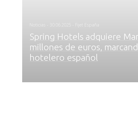
Posted
Noticias
-
30.06.2025
- Fijet España
on
Spring Hotels adquiere Ma
millones de euros, marcand
hotelero español