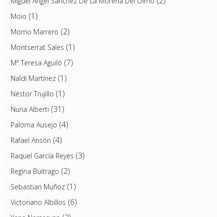
(2)
Miguel Ángel Sánchez De La Morena Del Olmo
(1)
Moio
(2)
Momo Marrero
(1)
Montserrat Sales
(7)
Mª Teresa Aguiló
(1)
Naldi Martínez
(1)
Néstor Trujillo
(31)
Nuria Alberti
(4)
Paloma Ausejo
(4)
Rafael Ansón
(3)
Raquel García Reyes
(2)
Regina Buitrago
(1)
Sebastian Muñoz
(6)
Victoriano Albillos