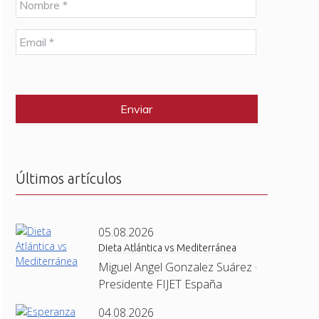
o
m
E
b
m
r
a
e
C
i
*
A
l
P
*
T
C
H
A
Últimos artículos
05.08.2026
Dieta Atlántica vs Mediterránea
Miguel Angel Gonzalez Suárez ·
Presidente FIJET España
04.08.2026