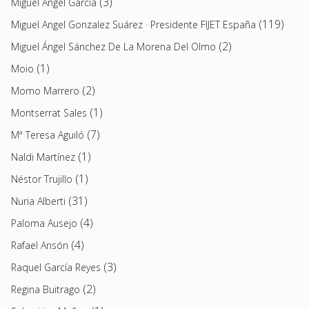
(3)
Miguel Ángel García
(119)
Miguel Angel Gonzalez Suárez · Presidente FIJET España
(2)
Miguel Ángel Sánchez De La Morena Del Olmo
(1)
Moio
(2)
Momo Marrero
(1)
Montserrat Sales
(7)
Mª Teresa Aguiló
(1)
Naldi Martínez
(1)
Néstor Trujillo
(31)
Nuria Alberti
(4)
Paloma Ausejo
(4)
Rafael Ansón
(3)
Raquel García Reyes
(2)
Regina Buitrago