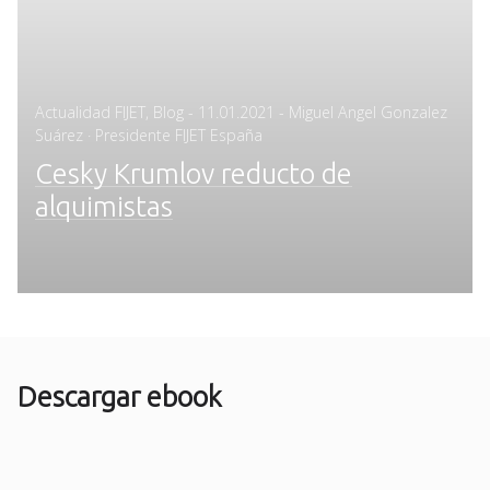
Posted
Actualidad FIJET
,
Blog
-
11.01.2021
- Miguel Angel Gonzalez
on
Suárez · Presidente FIJET España
Cesky Krumlov reducto de
alquimistas
Descargar ebook