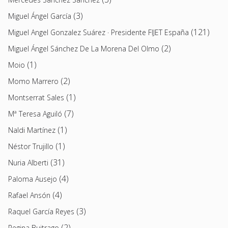
(3)
Miguel Ángel García
(121)
Miguel Angel Gonzalez Suárez · Presidente FIJET España
(2)
Miguel Ángel Sánchez De La Morena Del Olmo
(1)
Moio
(2)
Momo Marrero
(1)
Montserrat Sales
(7)
Mª Teresa Aguiló
(1)
Naldi Martínez
(1)
Néstor Trujillo
(31)
Nuria Alberti
(4)
Paloma Ausejo
(4)
Rafael Ansón
(3)
Raquel García Reyes
(2)
Regina Buitrago